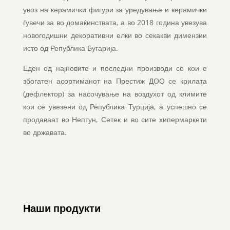
увоз на керамички фигури за уредување и керамички
ѓувечи за во домаќинствата, а во 2018 година увезува
новогодишни декоративни елки во секакви димензии
исто од Република Бугарија.
Еден од најновите и последни производи со кои е
збогатен асортиманот на Престиж ДОО се крилата
(дефлектор) за насочување на воздухот од климите
кои се увезени од Република Турција, а успешно се
продаваат во Нептун, Сетек и во сите хипермаркети
во државата.
Наши продукти