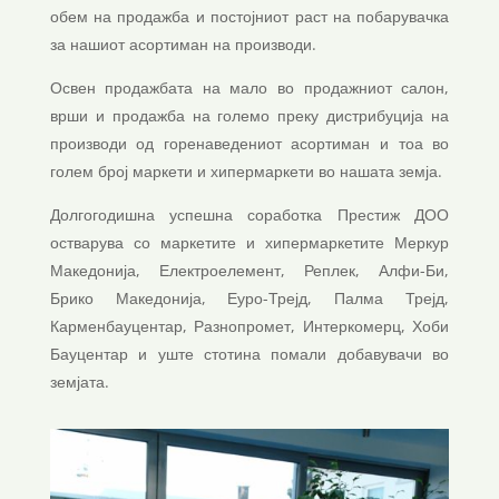
обем на продажба и постојниот раст на побарувачка
за нашиот асортиман на производи.
Освен продажбата на мало во продажниот салон,
врши и продажба на големо преку дистрибуција на
производи од горенаведениот асортиман и тоа во
голем број маркети и хипермаркети во нашата земја.
Долгогодишна успешна соработка Престиж ДОО
остварува со маркетите и хипермаркетите Меркур
Македонија, Електроелемент, Реплек, Алфи-Би,
Брико Македонија, Еуро-Трејд, Палма Трејд,
Карменбауцентар, Разнопромет, Интеркомерц, Хоби
Бауцентар и уште стотина помали добавувачи во
земјата.