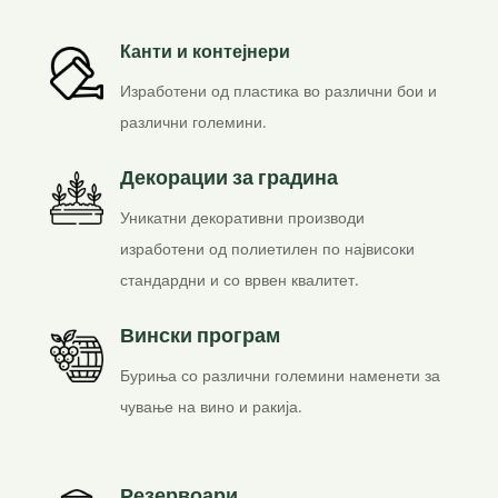
Канти и контејнери
Изработени од пластика во различни бои и
различни големини.
Декорации за градина
Уникатни декоративни производи
изработени од полиетилен по највисоки
стандардни и со врвен квалитет.
Вински програм
Буриња со различни големини наменети за
чување на вино и ракија.