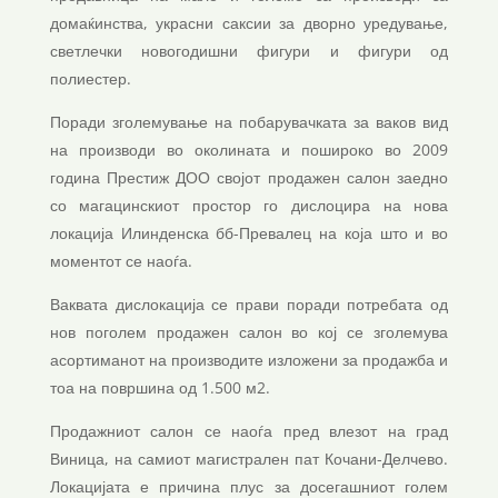
домаќинства, украсни саксии за дворно уредување,
светлечки новогодишни фигури и фигури од
полиестер.
Поради зголемување на побарувачката за ваков вид
на производи во околината и пошироко во 2009
година Престиж ДОО својот продажен салон заедно
со магацинскиот простор го дислоцира на нова
локација Илинденска бб-Превалец на која што и во
моментот се наоѓа.
Ваквата дислокација се прави поради потребата од
нов поголем продажен салон во кој се зголемува
асортиманот на производите изложени за продажба и
тоа на површина од 1.500 м2.
Продажниот салон се наоѓа пред влезот на град
Виница, на самиот магистрален пат Кочани-Делчево.
Локацијата е причина плус за досегашниот голем