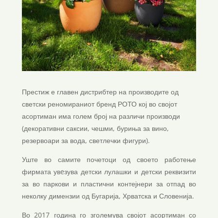
Престиж е главен дистрибтер на производите од
светски реномираниот бренд РОТО кој во својот
асортиман има голем број на различи производи
(декоративни саксии, чешми, буриња за вино,
резервоари за вода, светлечки фигури).
Уште во самите почетоци од своето работење
фирмата увeзува детски лулашки и детски реквизити
за во паркови и пластични контејнери за отпад во
неколку димензии од Бугарија, Хрватска и Словенија.
Во 2017 година го зголемува својот асортиман со