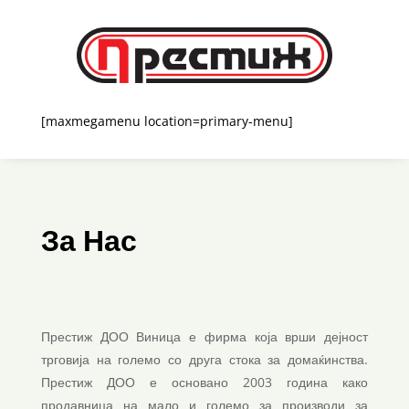
[maxmegamenu location=primary-menu]
За Нас
Престиж ДОО Виница е фирма која врши дејност
трговија на големо со друга стока за домаќинства.
Престиж ДОО е основано 2003 година како
продавница на мало и големо за производи за