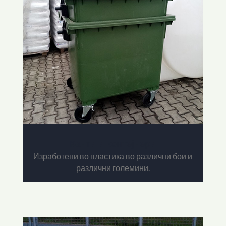
Канти и контејнери
Изработени во пластика во различни бои и
различни големини.