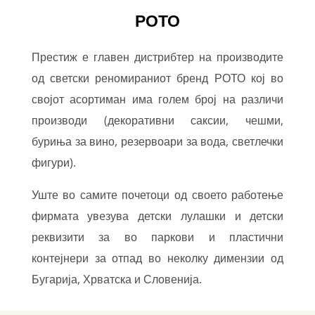
РОТО
Престиж е главен дистрибтер на производите
од светски реномираниот бренд РОТО кој во
својот асортиман има голем број на различи
производи (декоративни саксии, чешми,
буриња за вино, резервоари за вода, светлечки
фигури).
Уште во самите почетоци од своето работење
фирмата увeзува детски лулашки и детски
реквизити за во паркови и пластични
контејнери за отпад во неколку димензии од
Бугарија, Хрватска и Словенија.