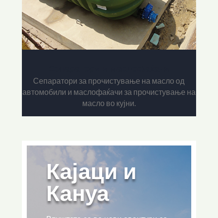
Сепаратори и маслофаќачи
Сепаратори за прочистување на масло од
автомобили и маслофаќачи за прочистување на
масло во кујни.
Кајаци и
Кануа