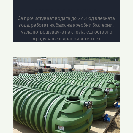
Пречистителни станици
Ја прочистуваат водата до 97 % од влезната
вода, работат на база на ареобни бактерии ,
мала потрошувачка на струја, едноставно
вградување и долг животен век.