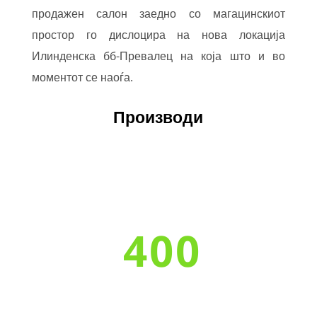
продажен салон заедно со магацинскиот
простор го дислоцира на нова локација
Илинденска бб-Превалец на која што и во
моментот се наоѓа.
Производи
400