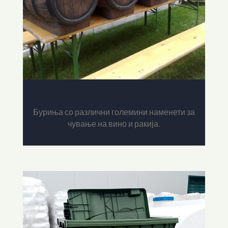
Вински програм
Буриња со различни големини наменети за
чување на вино и ракија.