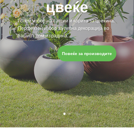
цвеќе
Голем избор на саксии и корита за цвеќина.
Перфектен избор за летна декорација во
вашиот дом и градина.
Повеќе за производите