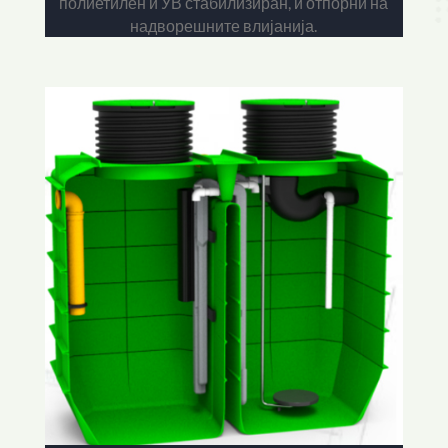
полиетилен и УВ стабилизиран, и отпорни на
надворешните влијанија.