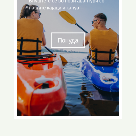
Впуштете се во нови авантури со
нашите кајаци и кануа
Понуда