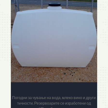
Резервоари
Погодни за чување на вода, млеко вино и други
тeчности. Резервоарите се изработени од