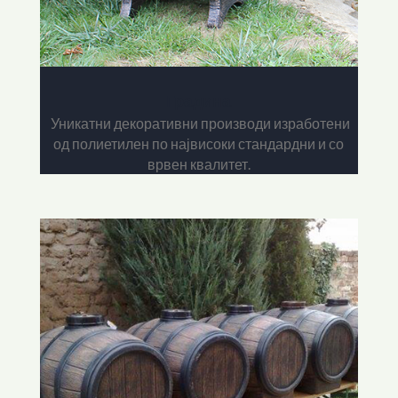
Градина
Уникатни декоративни производи изработени
од полиетилен по највисоки стандардни и со
врвен квалитет.